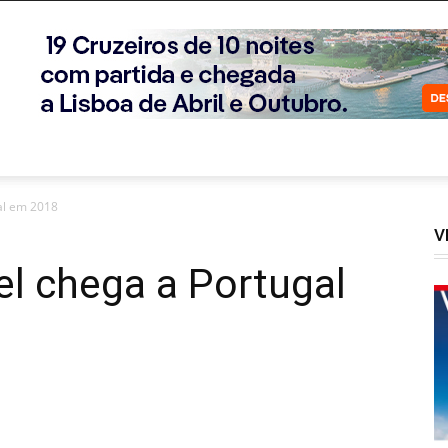
al em 2018
V
l chega a Portugal