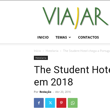
Viajar
Magazine
Online
INICIO
TEMAS
CONTACTOS
Início
Hotelaria
The Student Hotel chega a Portug
Hotelaria
The Student Hote
em 2018
Por
Redação
-
Abr 20, 2016