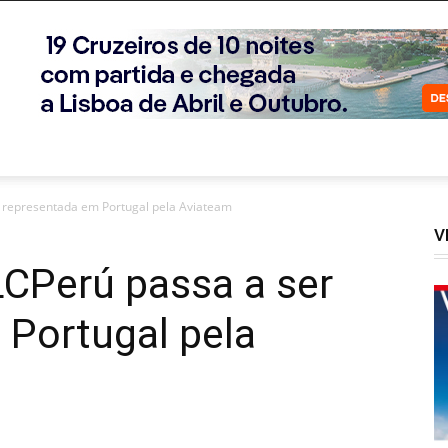
 representada em Portugal pela Aviateam
V
LCPerú passa a ser
 Portugal pela