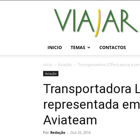
Viajar
Magazine
Online
INICIO
TEMAS
CONTACTOS
Início
Aviação
Transportadora LCPerú passa a ser
Aviação
Transportadora 
representada em
Aviateam
Por
Redação
-
Out 25, 2016