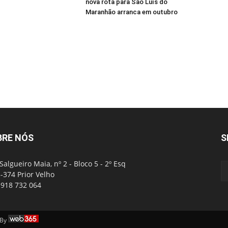
nova rota para São Luís do
Maranhão arranca em outubro
BRE NÓS
S
Salgueiro Maia, nº 2 - Bloco 5 - 2º Esq
-374 Prior Velho
: 918 732 064
 By