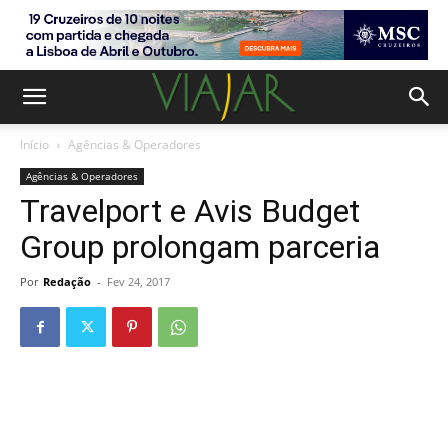
Início
Agências & Operadores
Agências & Operadores
Travelport e Avis Budget
Group prolongam parceria
Por
Redação
-
Fev 24, 2017