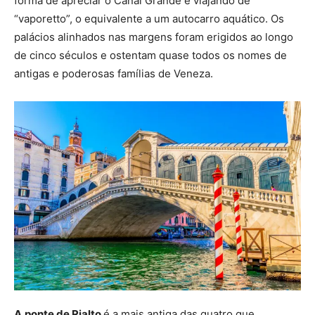
forma de apreciar o Canal Grande é viajando de
“vaporetto”, o equivalente a um autocarro aquático. Os
palácios alinhados nas margens foram erigidos ao longo
de cinco séculos e ostentam quase todos os nomes de
antigas e poderosas famílias de Veneza.
A
ponte de Rialto
é a mais antiga das quatro que