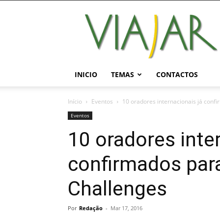
Viajar
Magazine
Online
INICIO
TEMAS
CONTACTOS
Início
Eventos
10 oradores internacionais já conf
Eventos
10 oradores inte
confirmados par
Challenges
Por
Redação
-
Mar 17, 2016