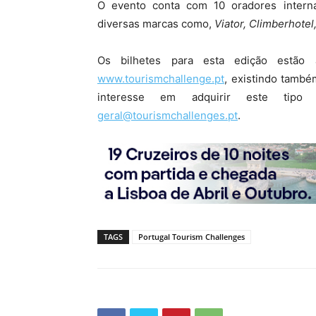
O evento conta com 10 oradores interna
diversas marcas como,
Viator, Climberhote
Os bilhetes para esta edição estão a
www.tourismchallenge.pt
, existindo també
interesse em adquirir este tipo
geral@tourismchallenges.pt
.
TAGS
Portugal Tourism Challenges