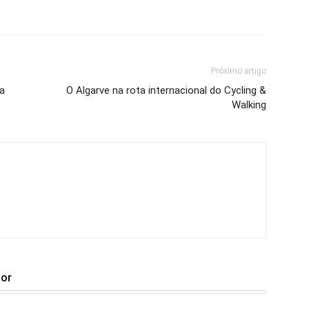
Próximo artigo
a
O Algarve na rota internacional do Cycling &
Walking
tor