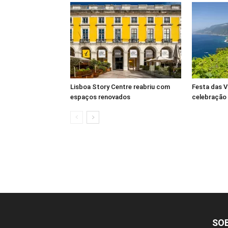
Lisboa Story Centre reabriu com
Festa das V
espaços renovados
celebração
SO