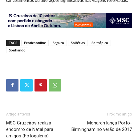
.
cancelamentos ou alterações significativas nas viagens reservadas
TAGS
Exoticoonline
Seguro
Solférias
Soltrópico
Sonhando
Artigo anterior
Próximo artigo
MSC Cruzeiros realiza
Monarch lança Porto-
encontro de Natal para
Birmingham no verão de 2017
amigos (Fotogaleria)