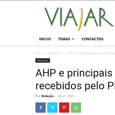
Viajar
Magazine
Online
INICIO
TEMAS
CONTACTOS
Início
Hotelaria
AHP e principais grupos hoteleiro
Hotelaria
AHP e principais
recebidos pelo 
Por
Redação
-
Abr 21, 2020