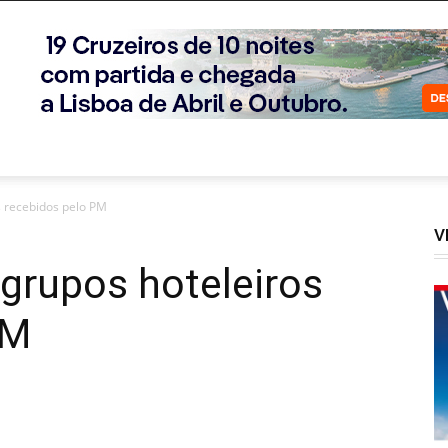
s recebidos pelo PM
V
 grupos hoteleiros
PM