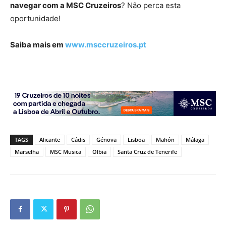
navegar com a MSC Cruzeiros
? Não perca esta
oportunidade!
Saiba mais em
www.msccruzeiros.pt
TAGS
Alicante
Cádis
Génova
Lisboa
Mahón
Málaga
Marselha
MSC Musica
Olbia
Santa Cruz de Tenerife