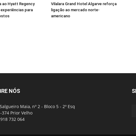
a ao Hyatt Regency
Vilalara Grand Hotel Algarve reforça
experiências para
ligação ao mercado norte-
ostos
americano
BRE NÓS
S
Salgueiro Maia, nº 2 - Bloco 5 - 2º Esq
-374 Prior Velho
: 918 732 064