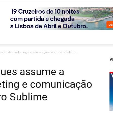
eção de marketing e comunicação do grupo hoteleiro...
V
ques assume a
eting e comunicação
ro Sublime