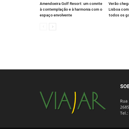
Amendoeira Golf Resort: um convite
Verão cheg
à contemplação e à harmonia com o
Lisboa com 
espaço envolvente
todos os g
SO
Rua 
2685
Tel.