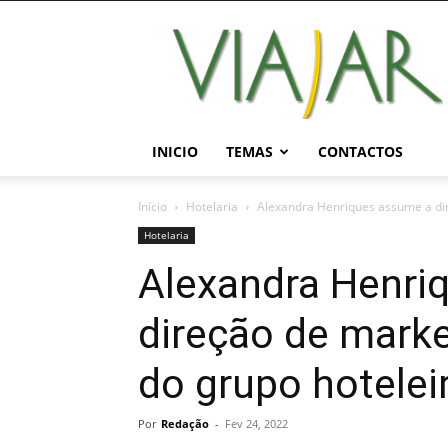
Viajar
Magazine
Online
INICIO
TEMAS
CONTACTOS
Início
Hotelaria
Alexandra Henriques assume a dir
Hotelaria
Alexandra Henri
direção de mark
do grupo hotelei
Por
Redação
-
Fev 24, 2022