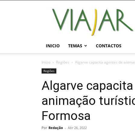
Viajar
Magazine
Online
INICIO
TEMAS
CONTACTOS
Início
Regiões
Algarve capacita agentes de anima
Regiões
Algarve capacita
animação turísti
Formosa
Por
Redação
-
Abr 26, 2022