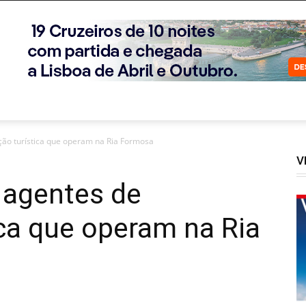
ção turística que operam na Ria Formosa
V
 agentes de
ca que operam na Ria