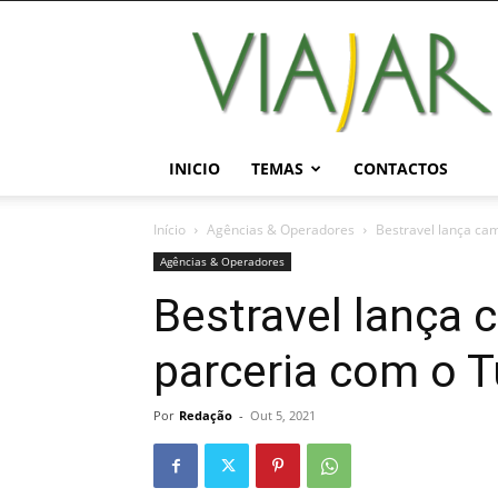
Viajar
Magazine
Online
INICIO
TEMAS
CONTACTOS
Início
Agências & Operadores
Bestravel lança c
Agências & Operadores
Bestravel lança
parceria com o 
Por
Redação
-
Out 5, 2021