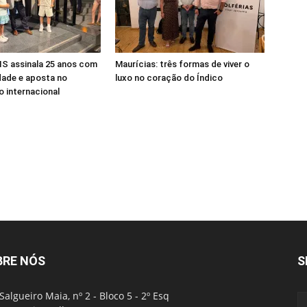
S assinala 25 anos com
Maurícias: três formas de viver o
dade e aposta no
luxo no coração do Índico
 internacional
BRE NÓS
S
Salgueiro Maia, nº 2 - Bloco 5 - 2º Esq