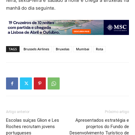
feira, sexta-feira e sábado à noite e chega a Bruxelas na
manhã do dia seguinte.
TAGS
Brussels Airlines
Bruxelas
Mumbai
Rota
Artigo anterior
Próximo artigo
Escolas suíças Glion e Les
Apresentados estratégia e
Roches recrutam jovens
projetos do Fundo de
portugueses
Desenvolvimento Turístico de