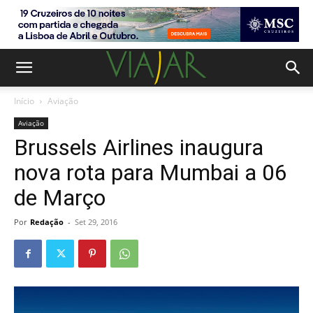
Início
Aviação
Aviação
Brussels Airlines inaugura
nova rota para Mumbai a 06
de Março
Por
Redação
-
Set 29, 2016