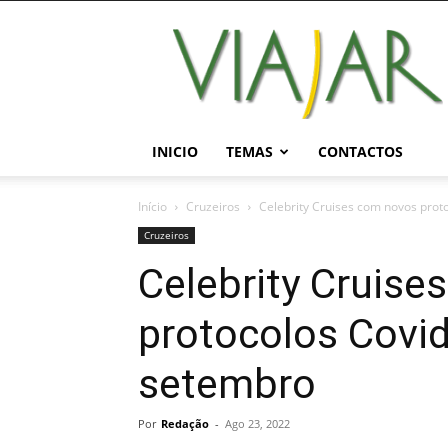
Viajar
Magazine
Online
INICIO
TEMAS
CONTACTOS
Início
Cruzeiros
Celebrity Cruises com novos proto
Cruzeiros
Celebrity Cruise
protocolos Covid-
setembro
Por
Redação
-
Ago 23, 2022