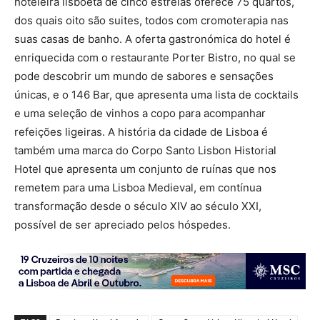
hoteleira lisboeta de cinco estrelas oferece 75 quartos,
dos quais oito são s
uites,
todos com cromoterapia nas
suas casas de banho. A oferta gastronómica do hotel é
enriquecida com o restaurante Porter Bistro, no qual se
pode descobrir um mundo de sabores e sensações
únicas, e o 146 Bar, que apresenta uma lista de cocktails
e uma seleção de vinhos a copo para acompanhar
refeições ligeiras. A história da cidade de Lisboa é
também uma marca do Corpo Santo Lisbon Historial
Hotel que apresenta um conjunto de ruínas que nos
remetem para uma Lisboa Medieval, em contínua
transformação desde o s
é
culo XIV ao s
é
culo XXI,
possível de ser apreciado pelos hóspedes.