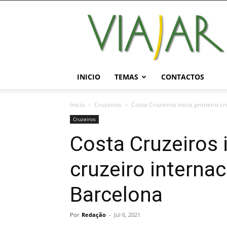
Viajar
Magazine
Online
INICIO
TEMAS
CONTACTOS
Início
Cruzeiros
Costa Cruzeiros inicia primeiro cr
Cruzeiros
Costa Cruzeiros i
cruzeiro internac
Barcelona
Por
Redação
-
Jul 6, 2021