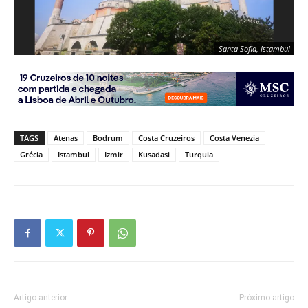
Santa Sofia, Istambul
TAGS
Atenas
Bodrum
Costa Cruzeiros
Costa Venezia
Grécia
Istambul
Izmir
Kusadasi
Turquia
Artigo anterior
Próximo artigo