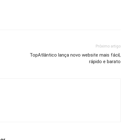
Próximo artigo
TopAtlântico lança novo website mais fácil,
rápido e barato
tor