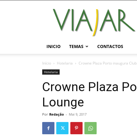
Viajar
Magazine
Online
INICIO
TEMAS
CONTACTOS
Início
Hotelaria
Crowne Plaza Porto inaugura Clu
Hotelaria
Crowne Plaza Po
Lounge
Por
Redação
-
Mai 9, 2017