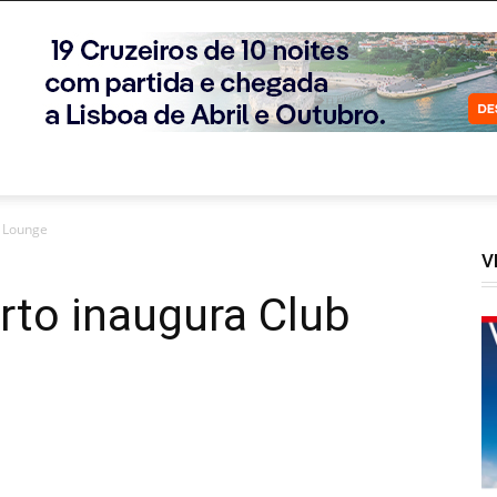
b Lounge
V
rto inaugura Club