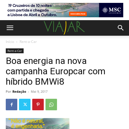
Início
Rent-a-Car
Rent-a-Car
Boa energia na nova
campanha Europcar com
híbrido BMWi8
Por
Redação
-
Mai 9, 2017