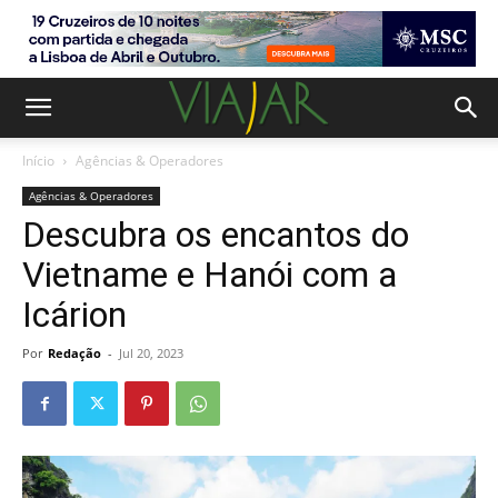
Início
Agências & Operadores
Agências & Operadores
Descubra os encantos do
Vietname e Hanói com a
Icárion
Por
Redação
-
Jul 20, 2023