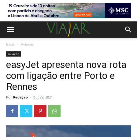
Início
Aviação
Aviação
easyJet apresenta nova rota
com ligação entre Porto e
Rennes
Por
Redação
-
Out 29, 2021