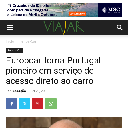
Início
Rent-a-Car
Rent-a-Car
Europcar torna Portugal
pioneiro em serviço de
acesso direto ao carro
Por
Redação
-
Set 29, 2021