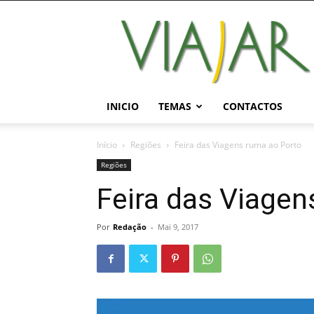
Viajar
Magazine
Online
INICIO
TEMAS
CONTACTOS
Início
Regiões
Feira das Viagens ruma ao Porto
Regiões
Feira das Viagen
Por
Redação
-
Mai 9, 2017