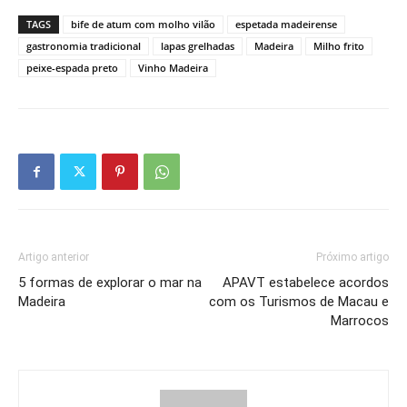
TAGS
bife de atum com molho vilão
espetada madeirense
gastronomia tradicional
lapas grelhadas
Madeira
Milho frito
peixe-espada preto
Vinho Madeira
Artigo anterior
Próximo artigo
5 formas de explorar o mar na
APAVT estabelece acordos
Madeira
com os Turismos de Macau e
Marrocos