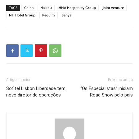
TAGS
China
Haikou
HNA Hospitality Group
Joint venture
NH Hotel Group
Pequim
Sanya
Artigo anterior
Próximo artigo
Sofitel Lisbon Liberdade tem
“Os Especialistas” iniciam
novo diretor de operações
Road Show pelo país