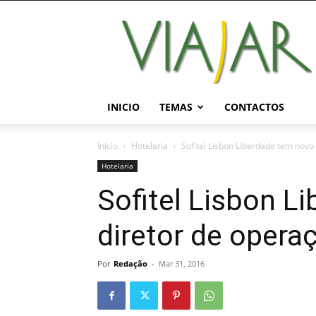
Viajar
Magazine
Online
INICIO
TEMAS
CONTACTOS
Início
Hotelaria
Sofitel Lisbon Liberdade tem novo
Hotelaria
Sofitel Lisbon L
diretor de opera
Por
Redação
-
Mar 31, 2016