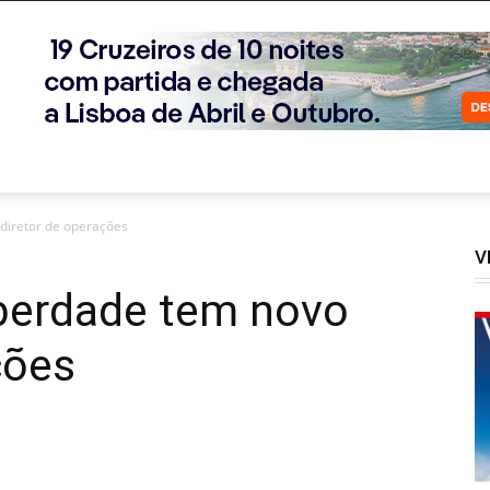
 diretor de operações
V
iberdade tem novo
ções