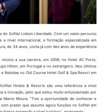
s do Sofitel Lisbon Liberdade. Com um vasto percurso
s a nível internacional, e formação especializada em
ura, de 34 anos, conta já com dez anos de experiência
iniciou a sua carreira, em 2006, no Hotel AC Porto,
upo Hilton, em Portugal e no estrangeiro. Nos últimos
s e Bebidas no Old Course Hotel Golf & Spa Resort em
Sofitel Hotels & Resorts são uma referência a nível
cia e inovação, pelo que estou muito entusiasmado por
ncia Marco Moura. “Tive a oportunidade de conhecer e
 é com prazer que assumo agora funções no Sofitel em
franca expansão a nível turístico”, acrescenta.