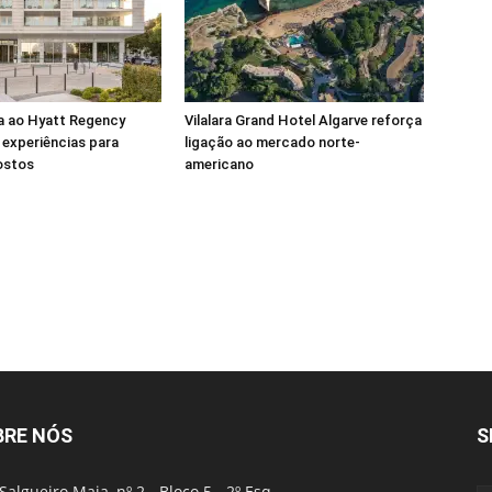
a ao Hyatt Regency
Vilalara Grand Hotel Algarve reforça
experiências para
ligação ao mercado norte-
ostos
americano
BRE NÓS
S
Salgueiro Maia, nº 2 - Bloco 5 - 2º Esq