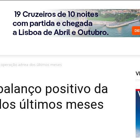
a operação aérea dos últimos meses
V
alanço positivo da
dos últimos meses