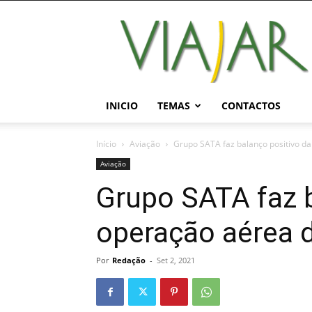
Viajar
Magazine
Online
INICIO
TEMAS
CONTACTOS
Início
Aviação
Grupo SATA faz balanço positivo d
Aviação
Grupo SATA faz b
operação aérea 
Por
Redação
-
Set 2, 2021