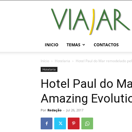
Viajar
Magazine
Online
INICIO
TEMAS
CONTACTOS
Início
Hotelaria
Hotel Paul do Mar remodelado pel
Hotelaria
Hotel Paul do M
Amazing Evoluti
Por
Redação
-
Jul 26, 2017