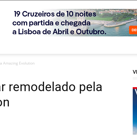
a Amazing Evolution
V
ar remodelado pela
on