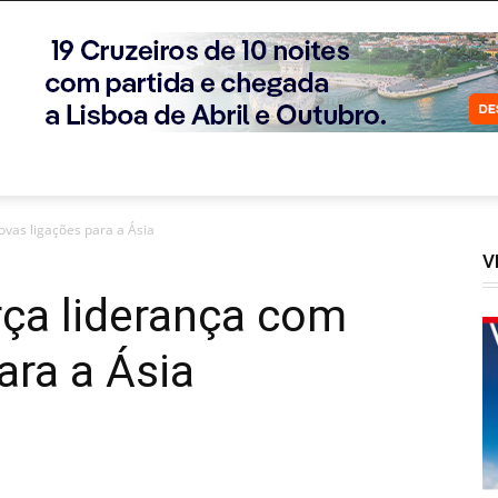
ovas ligações para a Ásia
V
rça liderança com
ara a Ásia