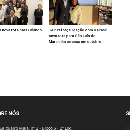
 nova rota para Orlando
TAP reforça ligação com o Brasil:
nova rota para São Luís do
Maranhão arranca em outubro
BRE NÓS
S
Salgueiro Maia, nº 2 - Bloco 5 - 2º Esq