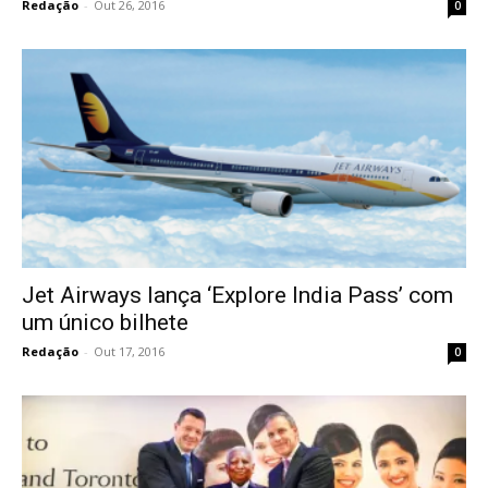
Redação
-
Out 26, 2016
0
Jet Airways lança ‘Explore India Pass’ com
um único bilhete
Redação
-
Out 17, 2016
0