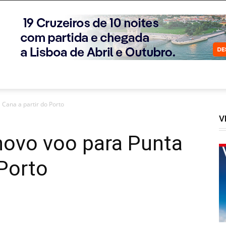
 Cana a partir do Porto
V
novo voo para Punta
 Porto