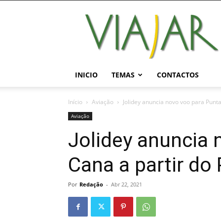
Viajar
Magazine
Online
INICIO
TEMAS
CONTACTOS
Início
Aviação
Jolidey anuncia novo voo para Punta
Aviação
Jolidey anuncia 
Cana a partir do
Por
Redação
-
Abr 22, 2021