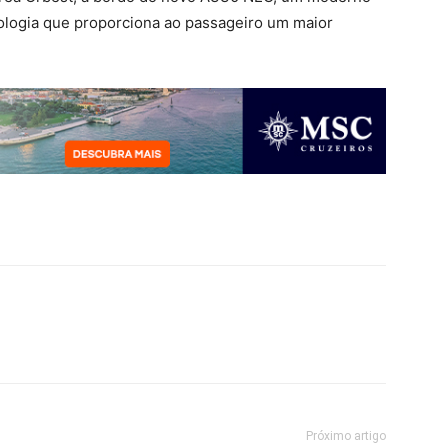
logia que proporciona ao passageiro um maior
Próximo artigo