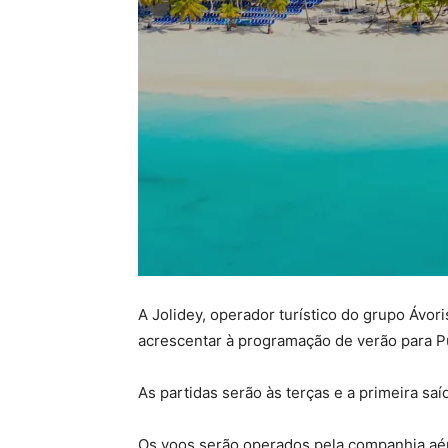
A Jolidey, operador turístico do grupo Ávor
acrescentar à programação de verão para Pu
As partidas serão às terças e a primeira sa
Os voos serão operados pela companhia aé