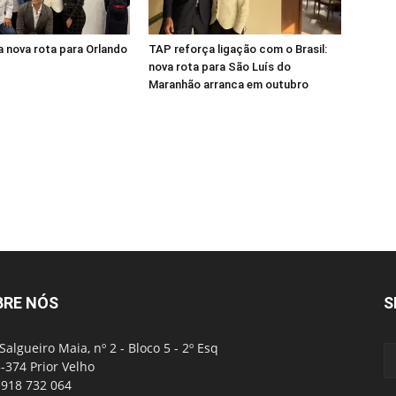
 nova rota para Orlando
TAP reforça ligação com o Brasil:
nova rota para São Luís do
Maranhão arranca em outubro
BRE NÓS
S
Salgueiro Maia, nº 2 - Bloco 5 - 2º Esq
-374 Prior Velho
: 918 732 064