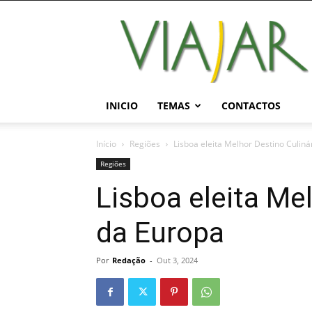
Viajar
Magazine
Online
INICIO
TEMAS
CONTACTOS
Início
Regiões
Lisboa eleita Melhor Destino Culiná
Regiões
Lisboa eleita Me
da Europa
Por
Redação
-
Out 3, 2024