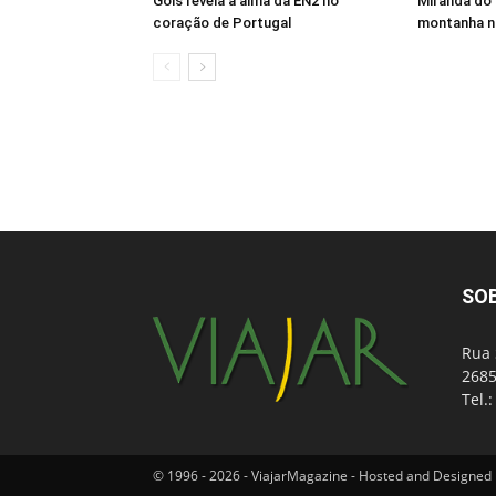
Góis revela a alma da EN2 no
Miranda do 
coração de Portugal
montanha n
SO
Rua 
2685
Tel.
© 1996 - 2026 - ViajarMagazine - Hosted and Designed