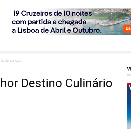
rio da Europa
V
lhor Destino Culinário