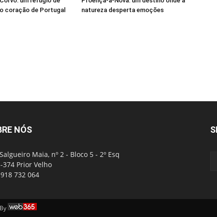
Corvo: um refúgio de
Proença-a-Nova: um destino onde a
o coração de Portugal
natureza desperta emoções
BRE NÓS
S
Salgueiro Maia, nº 2 - Bloco 5 - 2º Esq
-374 Prior Velho
: 918 732 064
 By