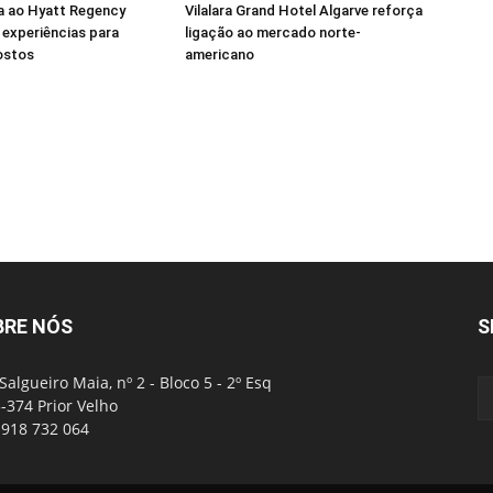
a ao Hyatt Regency
Vilalara Grand Hotel Algarve reforça
experiências para
ligação ao mercado norte-
ostos
americano
BRE NÓS
S
Salgueiro Maia, nº 2 - Bloco 5 - 2º Esq
-374 Prior Velho
: 918 732 064