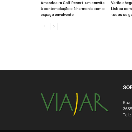
Amendoeira Golf Resort: um convite
Verão cheg
à contemplação e à harmonia com o
Lisboa com 
espaço envolvente
todos os g
SO
Rua 
2685
Tel.