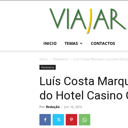
Viajar
Magazine
Online
INICIO
TEMAS
CONTACTOS
Início
Hotelaria
Luís Costa Marques assume direç
Hotelaria
Luís Costa Marq
do Hotel Casino
Por
Redação
-
Jun 16, 2016