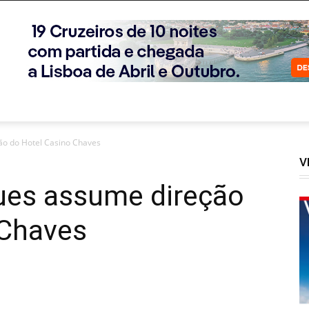
ão do Hotel Casino Chaves
V
ues assume direção
 Chaves