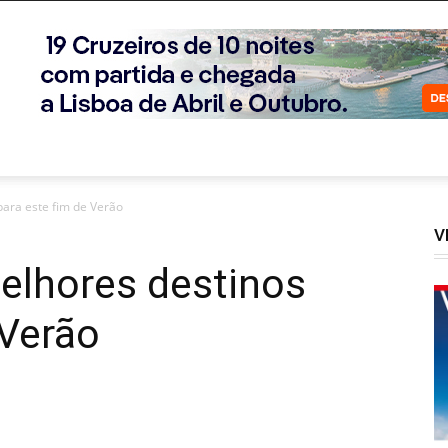
para este fim de Verão
V
elhores destinos
 Verão