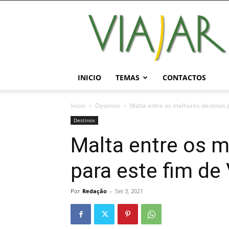
Viajar
Magazine
Online
INICIO
TEMAS
CONTACTOS
Início
Destinos
Malta entre os melhores destinos 
Destinos
Malta entre os m
para este fim de
Por
Redação
-
Set 3, 2021