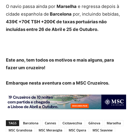
O navio passa ainda por
Marselha
e regressa depois à
cidade espanhola de
Barcelona
por, incluindo bebidas,
439€ +70€ TSH +200€ de taxas portuárias não
incluídas entre 26 de Abril e 25 de Outubro.
Este ano, tem todos os motivos e mais alguns, para
fazer um cruzeiro!
Embarque nesta aventura com a MSC Cruzeiros.
TAGS
Barcelona
Cannes
Cicitavecchia
Génova
Marselha
MSC Grandiosa
MSC Meraviglia
MSC Opera
MSC Seaview