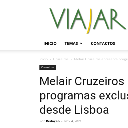
Viajar
Magazine
Online
INICIO
TEMAS
CONTACTOS
Início
Cruzeiros
Melair Cruzeiros apresenta progr
Cruzeiros
Melair Cruzeiros
programas exclu
desde Lisboa
Por
Redação
-
Nov 4, 2021