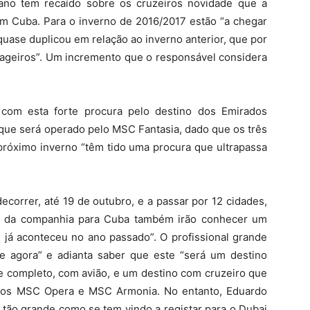
ano tem recaído sobre os cruzeiros novidade que a
m Cuba. Para o inverno de 2016/2017 estão “a chegar
quase duplicou em relação ao inverno anterior, que por
sageiros”. Um incremento que o responsável considera
 com esta forte procura pelo destino dos Emirados
que será operado pelo MSC Fantasia, dado que os três
 próximo inverno “têm tido uma procura que ultrapassa
orrer, até 19 de outubro, e a passar por 12 cidades,
os da companhia para Cuba também irão conhecer um
 já aconteceu no ano passado”. O profissional grande
 agora” e adianta saber que este “será um destino
 completo, com avião, e um destino com cruzeiro que
 nos MSC Opera e MSC Armonia. No entanto, Eduardo
r tão grande como se tem vindo a registar para o Dubai