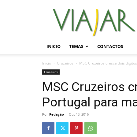
Viajar
Magazine
Online
INICIO
TEMAS
CONTACTOS
Início
Cruzeiros
MSC Cruzeiros cresce dois dígito
Cruzeiros
MSC Cruzeiros cr
Portugal para m
Por
Redação
-
Out 13, 2016