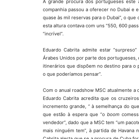
A grande procura dos portugueses este 
companhia passou a oferecer no Dubai e e
quase às mil reservas para o Dubai”, o que 
esta altura contava com uns “550, 600 pas
“incrível”.
Eduardo Cabrita admite estar “surpreso”
Árabes Unidos por parte dos portugueses, 
itinerários que dispõem no destino para o
o que poderíamos pensar”.
Com o anual roadshow MSC atualmente a dec
Eduardo Cabrita acredita que os cruzeir
incremento grande, “ à semelhança do que
que estão à espera que “o
boom
comesse
vendedor”, dado que a MSC tem “um pacote
mais ninguém tem”, à partida de Havana
Cabrita alerta que se a procura de Cuba fo