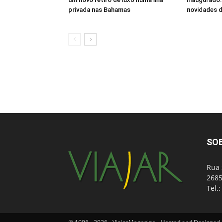
privada nas Bahamas
novidades d
SO
Rua 
2685
Tel.