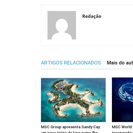
Redação
ARTIGOS RELACIONADOS
Mais do au
MSC Group apresenta Sandy Cay:
MSC World A
um novo retiro de luxo numa ilha
inaugurado: