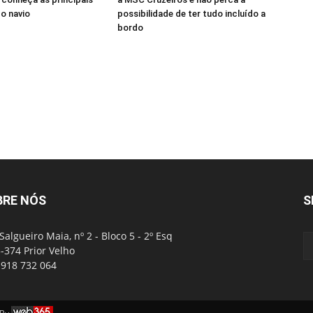
o navio
possibilidade de ter tudo incluído a
bordo
BRE NÓS
S
Salgueiro Maia, nº 2 - Bloco 5 - 2º Esq
-374 Prior Velho
: 918 732 064