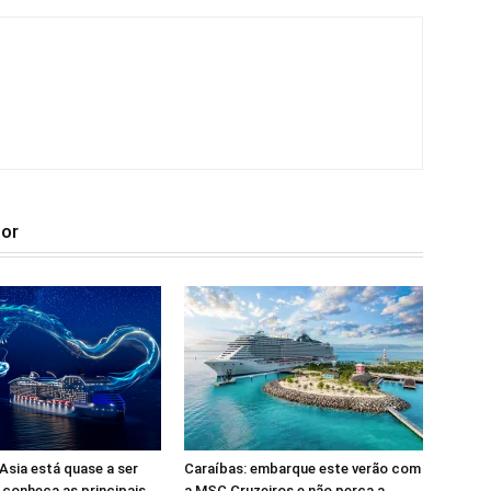
tor
sia está quase a ser
Caraíbas: embarque este verão com
 conheça as principais
a MSC Cruzeiros e não perca a