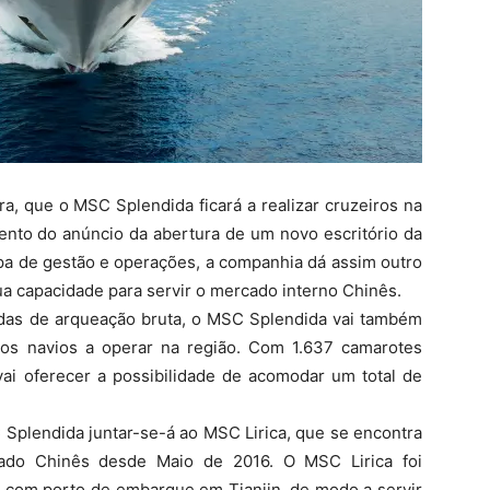
a, que o MSC Splendida ficará a realizar cruzeiros na
ento do anúncio da abertura de um novo escritório da
a de gestão e operações, a companhia dá assim outro
a capacidade para servir o mercado interno Chinês.
das de arqueação bruta, o MSC Splendida vai também
os navios a operar na região. Com 1.637 camarotes
vai oferecer a possibilidade de acomodar um total de
Splendida juntar-se-á ao MSC Lirica, que se encontra
ado Chinês desde Maio de 2016. O MSC Lirica foi
s com porto de embarque em Tianjin, de modo a servir