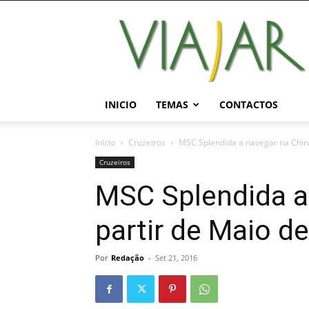
Viajar
Magazine
Online
INICIO
TEMAS
CONTACTOS
Início
Cruzeiros
MSC Splendida a navegar na China
Cruzeiros
MSC Splendida a
partir de Maio d
Por
Redação
-
Set 21, 2016