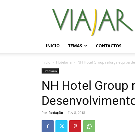
Viajar
Magazine
Online
INICIO
TEMAS
CONTACTOS
Início
Hotelaria
NH Hotel Group reforça equipa d
Hotelaria
NH Hotel Group r
Desenvolviment
Por
Redação
-
Fev 8, 2018