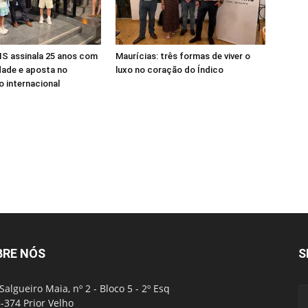
S assinala 25 anos com
Maurícias: três formas de viver o
dade e aposta no
luxo no coração do Índico
 internacional
BRE NÓS
S
Salgueiro Maia, nº 2 - Bloco 5 - 2º Esq
-374 Prior Velho