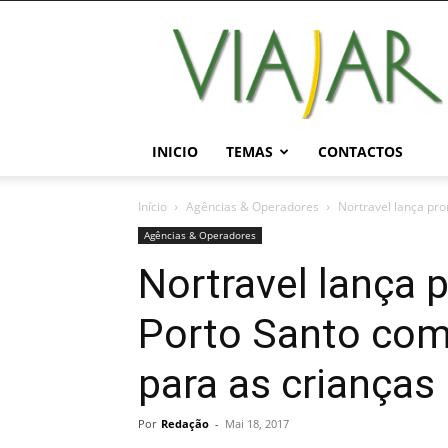
Viajar
Magazine
Online
INICIO
TEMAS
CONTACTOS
Início
Agências & Operadores
Nortravel lança pr
Agências & Operadores
Nortravel lança
Porto Santo co
para as crianças
Por
Redação
-
Mai 18, 2017