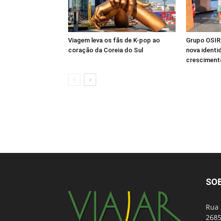
Viagem leva os fãs de K-pop ao
Grupo OSIRI
coração da Coreia do Sul
nova identi
crescimento
SO
Rua 
2685