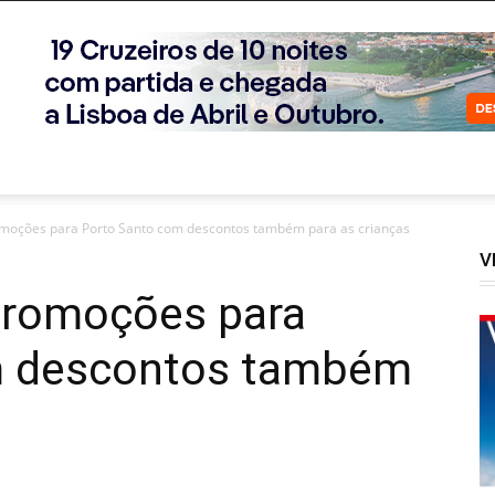
omoções para Porto Santo com descontos também para as crianças
V
 promoções para
m descontos também