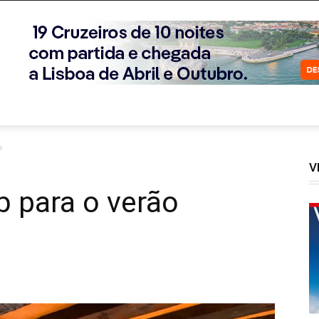
o
V
 para o verão