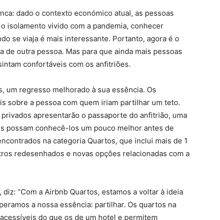
unca: dado o contexto económico atual, as pessoas
s o isolamento vivido com a pandemia, conhecer
o se viaja é mais interessante. Portanto, agora é o
sa de outra pessoa. Mas para que ainda mais pessoas
sintam confortáveis com os anfitriões.
os, um regresso melhorado à sua essência. Os
 sobre a pessoa com quem iriam partilhar um teto.
 privados apresentarão o passaporte do anfitrião, uma
es possam conhecê-los um pouco melhor antes de
ncontrados na categoria Quartos, que inclui mais de 1
ltros redesenhados e novas opções relacionadas com a
diz: “Com a Airbnb Quartos, estamos a voltar à ideia
uperamos a nossa essência: partilhar. Os quartos na
acessíveis do que os de um hotel e permitem