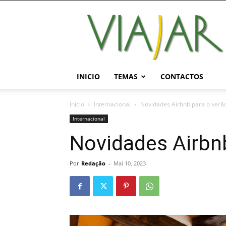
Viajar
Magazine
Online
INICIO
TEMAS
CONTACTOS
Início
Internacional
Novidades Airbnb para o verã
Internacional
Novidades Airbnb
Por
Redação
-
Mai 10, 2023