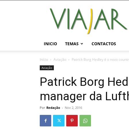
Viajar
Magazine
Online
INICIO
TEMAS
CONTACTOS
Início
Aviação
Patrick Borg Hedley é o novo count
Aviação
Patrick Borg Hed
manager da Luft
Por
Redação
-
Nov 2, 2016