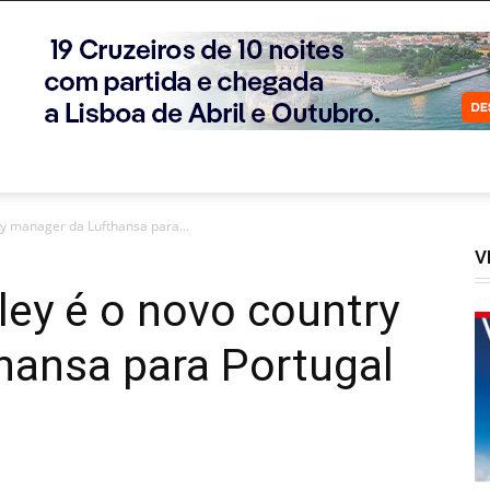
ry manager da Lufthansa para...
V
ley é o novo country
hansa para Portugal