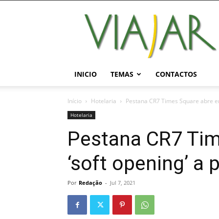
Viajar
Magazine
Online
INICIO
TEMAS
CONTACTOS
Início
Hotelaria
Pestana CR7 Times Square abre em ‘
Hotelaria
Pestana CR7 Tim
‘soft opening’ a p
Por
Redação
-
Jul 7, 2021