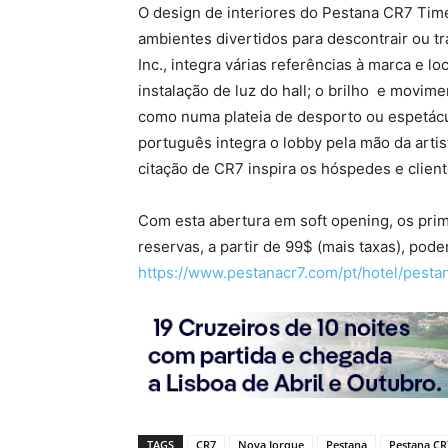
O design de interiores do Pestana CR7 Tim
ambientes divertidos para descontrair ou tr
Inc., integra várias referências à marca e lo
instalação de luz do hall; o brilho e movim
como numa plateia de desporto ou espetác
português integra o lobby pela mão da artis
citação de CR7 inspira os hóspedes e clien
Com esta abertura em soft opening, os pri
reservas, a partir de 99$ (mais taxas), pode
https://www.pestanacr7.com/pt/hotel/pesta
TAGS
CR7
Nova Iorque
Pestana
Pestana CR