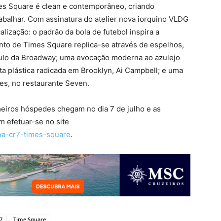
es Square é clean e contemporâneo, criando
abalhar. Com assinatura do atelier nova iorquino VLDG
calização: o padrão da bola de futebol inspira a
ento de Times Square replica-se através de espelhos,
ulo da Broadway; uma evocação moderna ao azulejo
ta plástica radicada em Brooklyn, Ai Campbell; e uma
tes, no restaurante Seven.
meiros hóspedes chegam no dia 7 de julho e as
m efetuar-se no site
na-cr7-times-square
.
7
Time Square