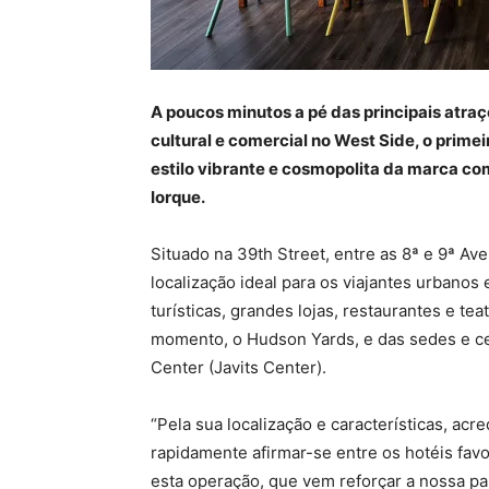
A poucos minutos a pé das principais atra
cultural e comercial no West Side, o prime
estilo vibrante e cosmopolita da marca co
Iorque.
Situado na 39th Street, entre as 8ª e 9ª 
localização ideal para os viajantes urbanos
turísticas, grandes lojas, restaurantes e te
momento, o Hudson Yards, e das sedes e c
Center (Javits Center).
“Pela sua localização e características, a
rapidamente afirmar-se entre os hotéis fav
esta operação, que vem reforçar a nossa par