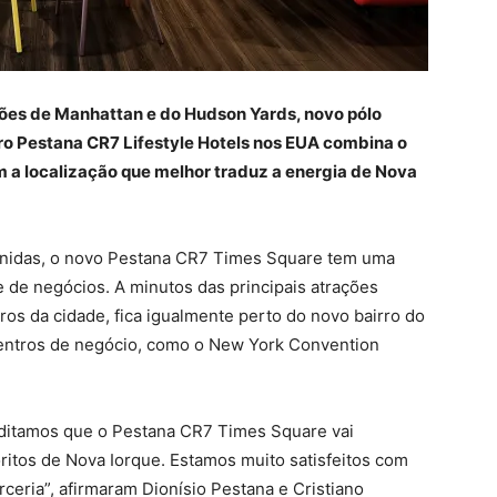
ções de Manhattan e do Hudson Yards, novo pólo
iro Pestana CR7 Lifestyle Hotels nos EUA combina o
m a localização que melhor traduz a energia de Nova
Avenidas, o novo Pestana CR7 Times Square tem uma
 e de negócios. A minutos das principais atrações
atros da cidade, fica igualmente perto do novo bairro do
entros de negócio, como o New York Convention
creditamos que o Pestana CR7 Times Square vai
oritos de Nova Iorque. Estamos muito satisfeitos com
ceria”, afirmaram Dionísio Pestana e Cristiano