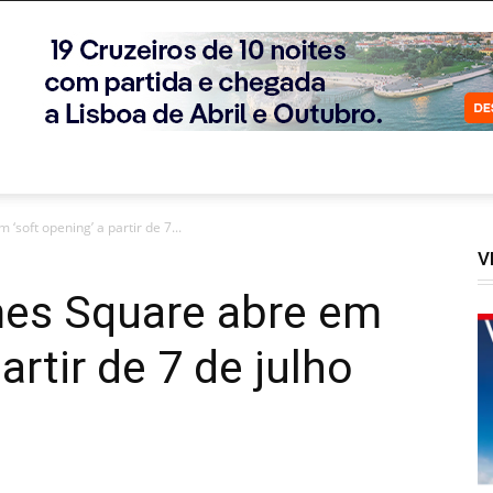
soft opening’ a partir de 7...
V
es Square abre em
artir de 7 de julho