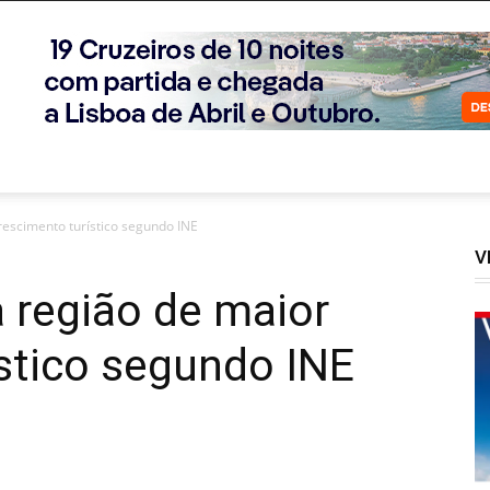
rescimento turístico segundo INE
V
a região de maior
stico segundo INE