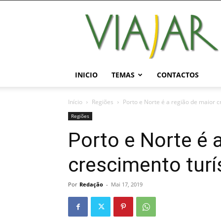
Viajar
Magazine
Online
INICIO
TEMAS
CONTACTOS
Início
Regiões
Porto e Norte é a região de maior c
Regiões
Porto e Norte é 
crescimento turí
Por
Redação
-
Mai 17, 2019