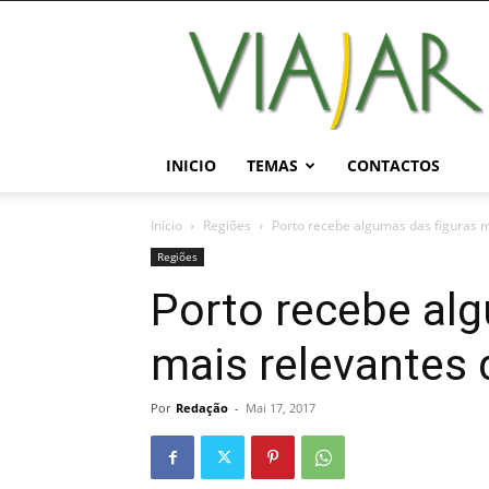
Viajar
Magazine
Online
INICIO
TEMAS
CONTACTOS
Início
Regiões
Porto recebe algumas das figuras 
Regiões
Porto recebe alg
mais relevantes
Por
Redação
-
Mai 17, 2017