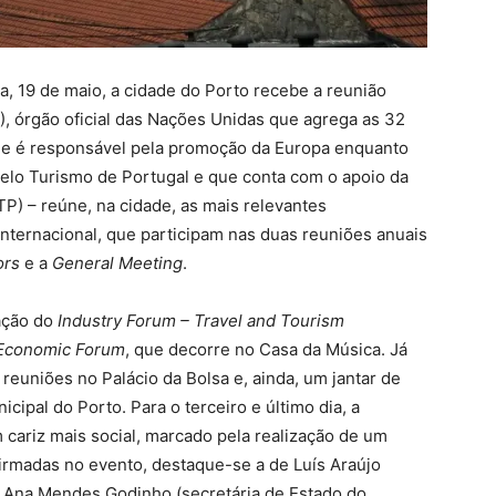
ira, 19 de maio, a cidade do Porto recebe a reunião
), órgão oficial das Nações Unidas que agrega as 32
ue é responsável pela promoção da Europa enquanto
 pelo Turismo de Portugal e que conta com o apoio da
P) – reúne, na cidade, as mais relevantes
internacional, que participam nas duas reuniões anuais
ors
e a
General Meeting
.
zação do
Industry Forum – Travel and Tourism
 Economic Forum
, que decorre no Casa da Música. Já
reuniões no Palácio da Bolsa e, ainda, um jantar de
ipal do Porto. Para o terceiro e último dia, a
ariz mais social, marcado pela realização de um
irmadas no evento, destaque-se a de Luís Araújo
e Ana Mendes Godinho (secretária de Estado do