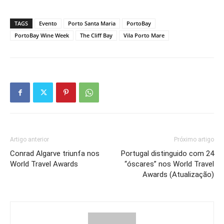
TAGS
Evento
Porto Santa Maria
PortoBay
PortoBay Wine Week
The Cliff Bay
Vila Porto Mare
Artigo anterior
Próximo artigo
Conrad Algarve triunfa nos
Portugal distinguido com 24
World Travel Awards
“óscares” nos World Travel
Awards (Atualização)