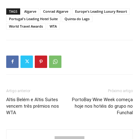
TAGS
Algarve
Conrad Algarve
Europe's Leading Luxury Resort
Portugal's Leading Hotel Suite
Quinta do Lago
World Travel Awards
WTA
Artigo anterior
Próximo artigo
Altis Belém e Altis Suites
PortoBay Wine Week começa
vencem três prémios nos
hoje nos hotéis do grupo no
WTA
Funchal