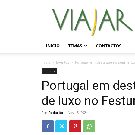
Viajar
Magazine
Online
INICIO
TEMAS
CONTACTOS
Início
Eventos
Portugal em destaque no segmento 
Eventos
Portugal em des
de luxo no Festu
Por
Redação
-
Nov 15, 2024