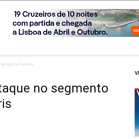
de luxo no Festuris
V
taque no segmento
ris