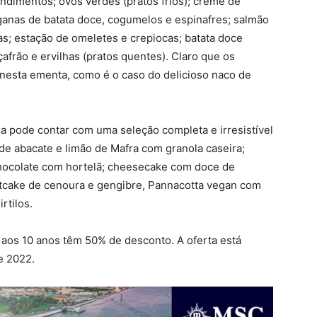
imentos; ovos verdes (pratos frios); creme de
ganas de batata doce, cogumelos e espinafres; salmão
s; estação de omeletes e crepiocas; batata doce
afrão e ervilhas (pratos quentes). Claro que os
 nesta ementa, como é o caso do delicioso naco de
a pode contar com uma seleção completa e irresistível
e abacate e limão de Mafra com granola caseira;
ocolate com hortelã; cheesecake com doce de
tcake de cenoura e gengibre, Pannacotta vegan com
rtilos.
 aos 10 anos têm 50% de desconto. A oferta está
e 2022.