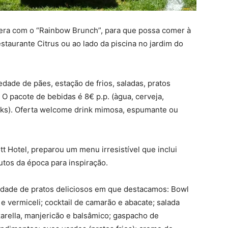
era com o “Rainbow Brunch”, para que possa comer à
estaurante Citrus ou ao lado da piscina no jardim do
dade de pães, estação de frios, saladas, pratos
 pacote de bebidas é 8€ p.p. (àgua, cerveja,
rinks). Oferta welcome drink mimosa, espumante ou
t Hotel, preparou um menu irresistível que inclui
utos da época para inspiração.
edade de pratos deliciosos em que destacamos: Bowl
 e vermiceli; cocktail de camarão e abacate; salada
arella, manjericão e balsâmico; gaspacho de