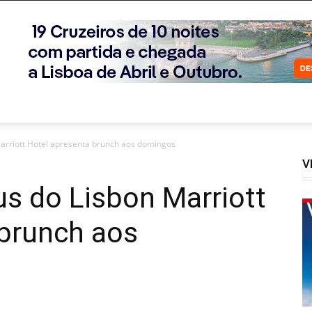
Marriott Hotel apresenta brunch aos domingos
V
us do Lisbon Marriott
 brunch aos