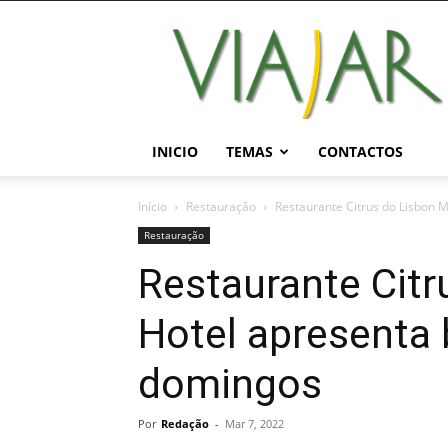
Viajar
Magazine
Online
INICIO
TEMAS
CONTACTOS
Início
Restauração
Restaurante Citrus do Lisbon 
Restauração
Restaurante Citr
Hotel apresenta
domingos
Por
Redação
-
Mar 7, 2022