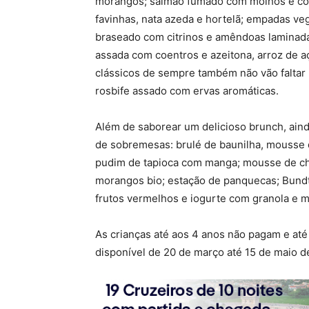
morangos; salmão fumado com molhos e cond
favinhas, nata azeda e hortelã; empadas ve
braseado com citrinos e amêndoas laminada
assada com coentros e azeitona, arroz de aç
clássicos de sempre também não vão faltar
rosbife assado com ervas aromáticas.
Além de saborear um delicioso brunch, aind
de sobremesas: brulé de baunilha, mousse d
pudim de tapioca com manga; mousse de ch
morangos bio; estação de panquecas; Bund
frutos vermelhos e iogurte com granola e mi
As crianças até aos 4 anos não pagam e até
disponível de 20 de março até 15 de maio d