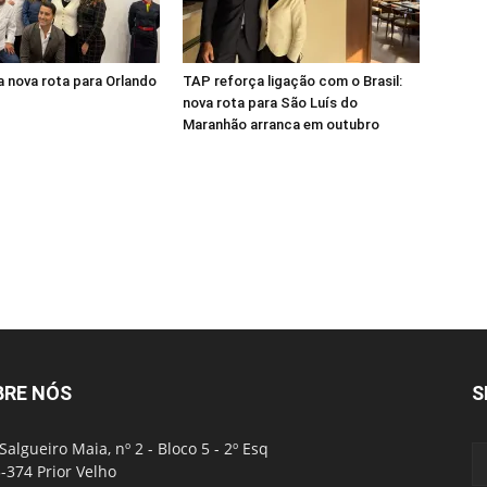
 nova rota para Orlando
TAP reforça ligação com o Brasil:
nova rota para São Luís do
Maranhão arranca em outubro
BRE NÓS
S
Salgueiro Maia, nº 2 - Bloco 5 - 2º Esq
-374 Prior Velho