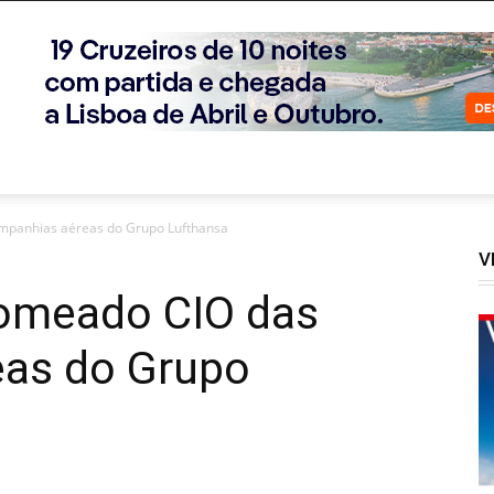
mpanhias aéreas do Grupo Lufthansa
V
omeado CIO das
as do Grupo