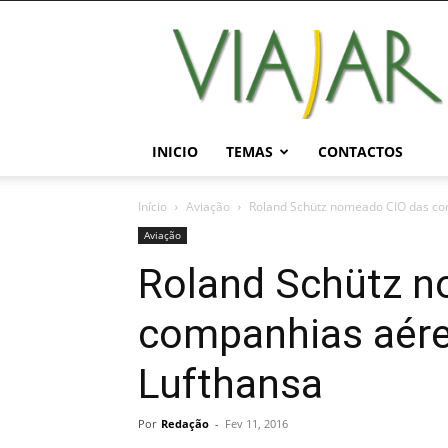
Viajar
Magazine
Online
INICIO
TEMAS
CONTACTOS
Início
Aviação
Roland Schütz nomeado CIO das co
Aviação
Roland Schütz n
companhias aére
Lufthansa
Por
Redação
-
Fev 11, 2016