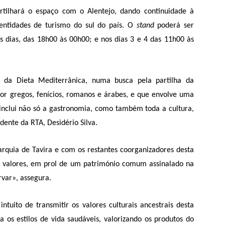
rtilhará o espaço com o Alentejo, dando continuidade à
ntidades de turismo do sul do país. O
stand
poderá ser
os dias, das 18h00 às 00h00; e nos dias 3 e 4 das 11h00 às
 da Dieta Mediterrânica, numa busca pela partilha da
por gregos, fenícios, romanos e árabes, e que envolve uma
 inclui não só a gastronomia, como também toda a cultura,
idente da RTA, Desidério Silva.
arquia de Tavira e com os restantes coorganizadores desta
e valores, em prol de um património comum assinalado na
rvar», assegura.
ntuito de transmitir os valores culturais ancestrais desta
 os estilos de vida saudáveis, valorizando os produtos do