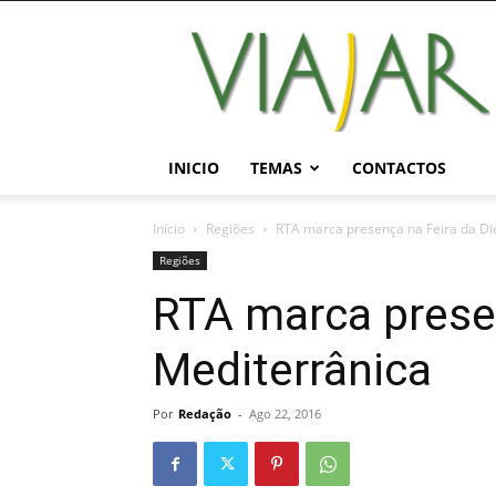
Viajar
Magazine
Online
INICIO
TEMAS
CONTACTOS
Início
Regiões
RTA marca presença na Feira da Di
Regiões
RTA marca presen
Mediterrânica
Por
Redação
-
Ago 22, 2016